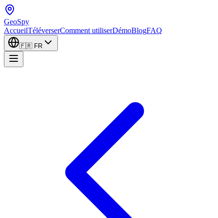
GeoSpy
Accueil
Téléverser
Comment utiliser
Démo
Blog
FAQ
🇫🇷
FR