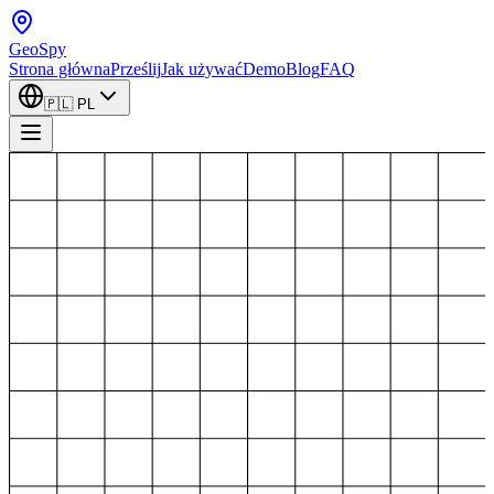
GeoSpy
Strona główna
Prześlij
Jak używać
Demo
Blog
FAQ
🇵🇱
PL