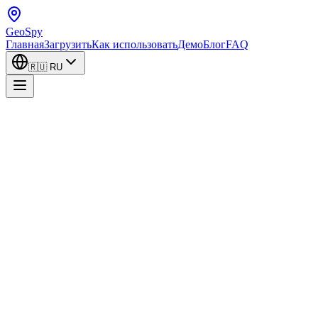
GeoSpy
Главная
Загрузить
Как использовать
Демо
Блог
FAQ
🇷🇺
RU