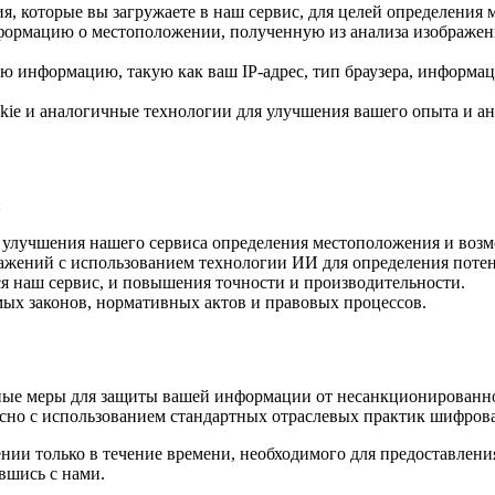
, которые вы загружаете в наш сервис, для целей определения 
ормацию о местоположении, полученную из анализа изображени
информацию, такую как ваш IP-адрес, тип браузера, информация
ie и аналогичные технологии для улучшения вашего опыта и ан
:
и улучшения нашего сервиса определения местоположения и воз
ражений с использованием технологии ИИ для определения пот
ся наш сервис, и повышения точности и производительности.
ых законов, нормативных актов и правовых процессов.
ые меры для защиты вашей информации от несанкционированног
сно с использованием стандартных отраслевых практик шифрова
и только в течение времени, необходимого для предоставления
вшись с нами.