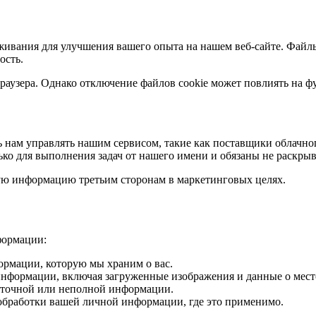
ивания для улучшения вашего опыта на нашем веб-сайте. Файлы 
ость.
раузера. Однако отключение файлов cookie может повлиять на ф
ь нам управлять нашим сервисом, такие как поставщики облачн
о для выполнения задач от нашего имени и обязаны не раскрыва
ную информацию третьим сторонам в маркетинговых целях.
формации:
ормации, которую мы храним о вас.
информации, включая загруженные изображения и данные о мес
еточной или неполной информации.
обработки вашей личной информации, где это применимо.