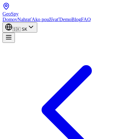
GeoSpy
Domov
Nahrať
Ako používať
Demo
Blog
FAQ
🇸🇰
SK