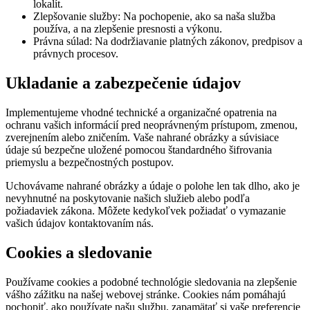
lokalít.
Zlepšovanie služby: Na pochopenie, ako sa naša služba
používa, a na zlepšenie presnosti a výkonu.
Právna súlad: Na dodržiavanie platných zákonov, predpisov a
právnych procesov.
Ukladanie a zabezpečenie údajov
Implementujeme vhodné technické a organizačné opatrenia na
ochranu vašich informácií pred neoprávneným prístupom, zmenou,
zverejnením alebo zničením. Vaše nahrané obrázky a súvisiace
údaje sú bezpečne uložené pomocou štandardného šifrovania
priemyslu a bezpečnostných postupov.
Uchovávame nahrané obrázky a údaje o polohe len tak dlho, ako je
nevyhnutné na poskytovanie našich služieb alebo podľa
požiadaviek zákona. Môžete kedykoľvek požiadať o vymazanie
vašich údajov kontaktovaním nás.
Cookies a sledovanie
Používame cookies a podobné technológie sledovania na zlepšenie
vášho zážitku na našej webovej stránke. Cookies nám pomáhajú
pochopiť, ako používate našu službu, zapamätať si vaše preferencie