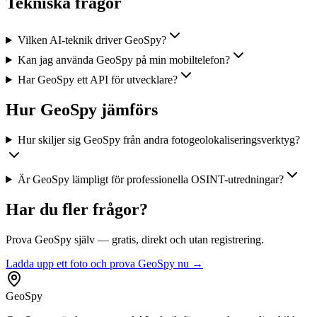
Tekniska frågor
Vilken AI-teknik driver GeoSpy?
Kan jag använda GeoSpy på min mobiltelefon?
Har GeoSpy ett API för utvecklare?
Hur GeoSpy jämförs
Hur skiljer sig GeoSpy från andra fotogeolokaliseringsverktyg?
Är GeoSpy lämpligt för professionella OSINT-utredningar?
Har du fler frågor?
Prova GeoSpy själv — gratis, direkt och utan registrering.
Ladda upp ett foto och prova GeoSpy nu →
GeoSpy