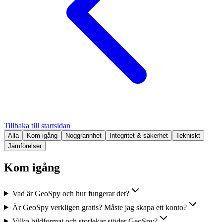
Tillbaka till startsidan
Alla
Kom igång
Noggrannhet
Integritet & säkerhet
Tekniskt
Jämförelser
Kom igång
Vad är GeoSpy och hur fungerar det?
Är GeoSpy verkligen gratis? Måste jag skapa ett konto?
Vilka bildformat och storlekar stöder GeoSpy?