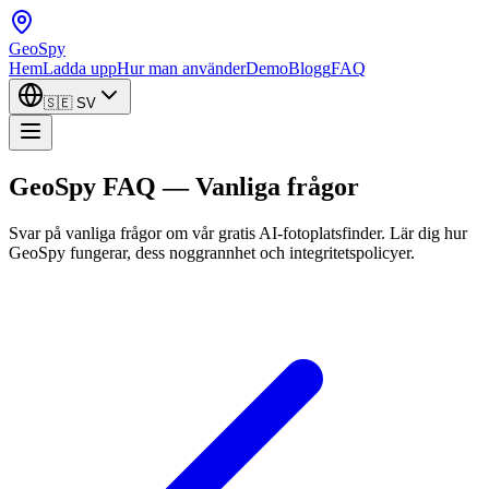
GeoSpy
Hem
Ladda upp
Hur man använder
Demo
Blogg
FAQ
🇸🇪
SV
GeoSpy FAQ — Vanliga frågor
Svar på vanliga frågor om vår gratis AI-fotoplatsfinder. Lär dig hur
GeoSpy fungerar, dess noggrannhet och integritetspolicyer.